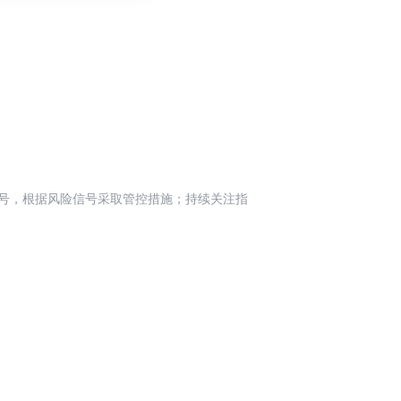
信号，根据风险信号采取管控措施；持续关注指
推进实现规则系统化部署。
务的实施意见与方案
整改