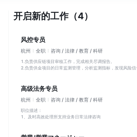
开启新的工作（4）
风控专员
杭州
全职
咨询 / 法律 / 教育 / 科研
1.负责供应链项目审核工作，完成相关尽调报告。
2.负责供金项目的日常监测管理，分析监测指标，发现风险
标表现，完成风险分析报告。
3.负责维护贷中管理规则，总结风险特征，优化监测规则，
4.排查执行中项目不合规情况，出具意见。
高级法务专员
杭州
全职
咨询 / 法律 / 教育 / 科研
职位描述：
1、及时高效处理所支持业务日常法律咨询
2、起草、审核及修订各类业务合同、规则等法律文本
3、研判行业相关立法、司法政策与监管动态，并输出反哺业
4、妥善处理各类法律纠纷，并通过个案治理，反哺业务合规